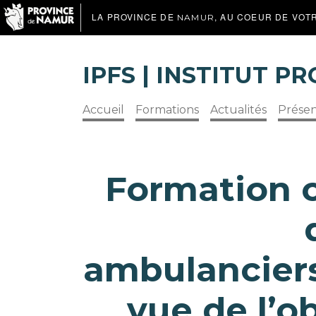
LA PROVINCE DE
, AU COEUR DE VOT
NAMUR
IPFS | INSTITUT 
Accueil
Formations
Actualités
Présen
Formation 
ambulanciers
vue de l’o