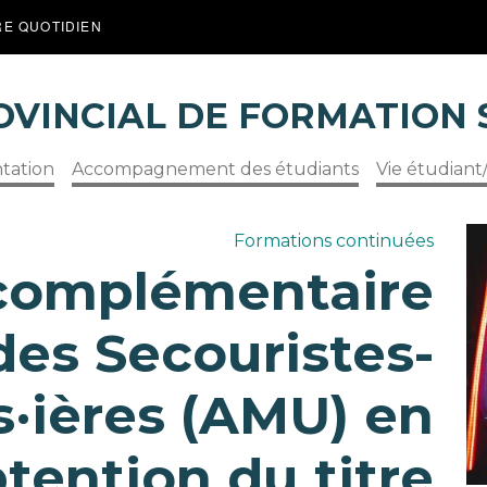
RE QUOTIDIEN
PROVINCIAL DE FORMATION
tation
Accompagnement des étudiants
Vie étudiant
Formations continuées
complémentaire
des Secouristes-
·ières (AMU) en
btention du titre