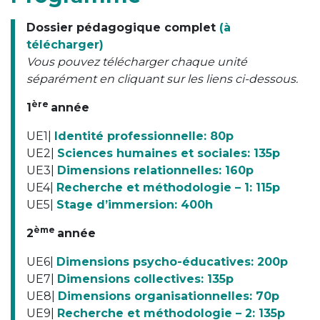
Dossier pédagogique complet
(à
télécharger)
Vous pouvez télécharger chaque unité
séparément en cliquant sur les liens ci-dessous.
ère
1
année
UE1|
Identité professionnelle: 80p
UE2|
Sciences humaines et sociales: 135p
UE3|
Dimensions relationnelles: 160p
UE4|
Recherche et méthodologie – 1: 115p
UE5|
Stage d’immersion: 400h
ème
2
année
UE6|
Dimensions psycho-éducatives: 200p
UE7|
Dimensions collectives: 135p
UE8|
Dimensions organisationnelles: 70p
UE9|
Recherche et méthodologie – 2: 135p