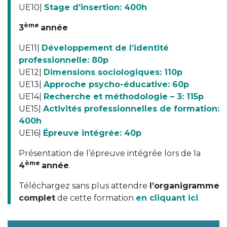
UE10|
Stage d’insertion: 400h
ème
3
année
UE11|
Développement de l’identité
professionnelle: 80p
UE12|
Dimensions sociologiques: 110p
UE13|
Approche psycho-éducative: 60p
UE14|
Recherche et méthodologie – 3: 115p
UE15|
Activités professionnelles de formation:
400h
UE16|
Épreuve intégrée: 40p
Présentation de l’épreuve intégrée lors de la
ème
4
année
.
Téléchargez sans plus attendre
l’organigramme
complet
de cette formation
en cliquant ici
.