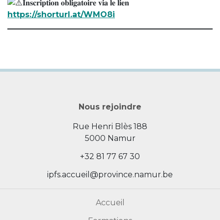
𝐈𝐧𝐬𝐜𝐫𝐢𝐩𝐭𝐢𝐨𝐧 𝐨𝐛𝐥𝐢𝐠𝐚𝐭𝐨𝐢𝐫𝐞 𝐯𝐢𝐚 𝐥𝐞 𝐥𝐢𝐞𝐧
https://shorturl.at/WMO8i
Nous rejoindre
Rue Henri Blès 188
5000 Namur
+32 81 77 67 30
ipfs.accueil@province.namur.be
Accueil