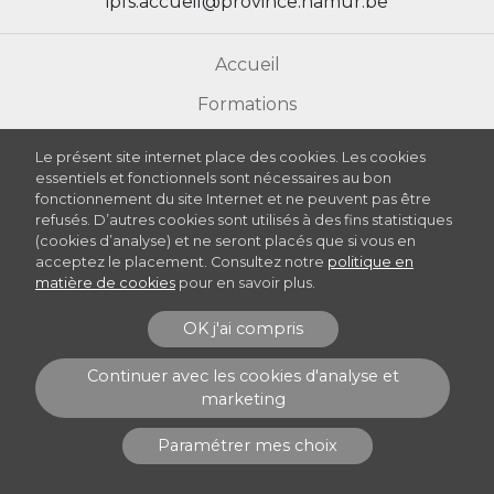
ipfs.accueil@province.namur.be
Accueil
Formations
Actualités
Le présent site internet place des cookies. Les cookies
essentiels et fonctionnels sont nécessaires au bon
Présentation
fonctionnement du site Internet et ne peuvent pas être
refusés. D’autres cookies sont utilisés à des fins statistiques
Accompagnement des étudiants
(cookies d’analyse) et ne seront placés que si vous en
acceptez le placement. Consultez notre
politique en
Vie étudiant/e
matière de cookies
pour en savoir plus.
Inscription
OK j'ai compris
Les démarches Qualité à l’IPFS
Continuer avec les cookies d'analyse et
marketing
Paramétrer mes choix
Mentions Légales
Protection des données et cookies
© Province de Namur. Tous droits réservés.